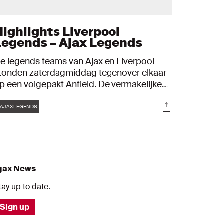
Highlights Liverpool
Legends – Ajax Legends
e legends teams van Ajax en Liverpool
tonden zaterdagmiddag tegenover elkaar
p een volgepakt Anfield. De vermakelijke
enefietwedstrijd leverde maar liefst zes
Tags
s
Socials
oelpunten op: 4-2. Treffers van Derk
AJAXLEGENDS
oerrigter en Kiki Musampa in de eerste
elft bleken niet genoeg voor de
verwinning.
jax News
tay up to date.
Sign up