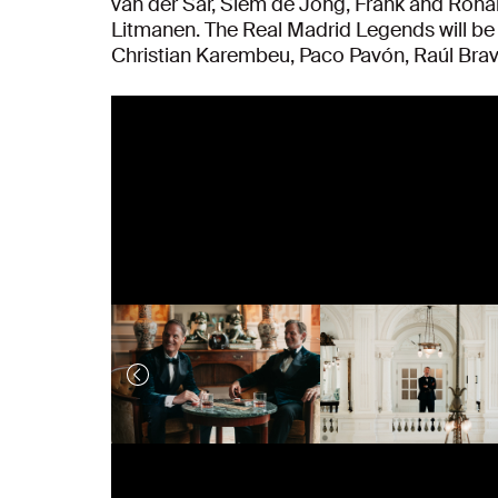
van der Sar, Siem de Jong, Frank and Ronal
Litmanen. The Real Madrid Legends will be r
Christian Karembeu, Paco Pavón, Raúl Br