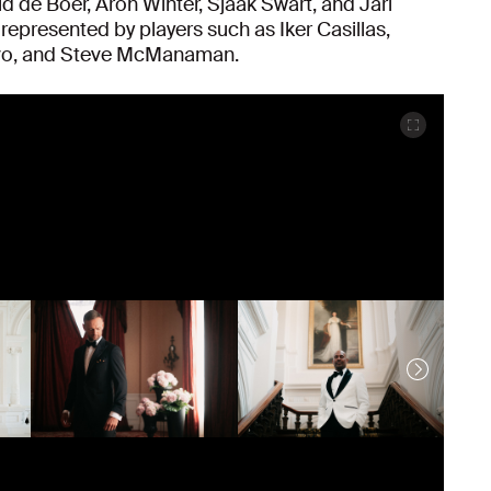
d de Boer, Aron Winter, Sjaak Swart, and Jari
epresented by players such as Iker Casillas,
avo, and Steve McManaman.