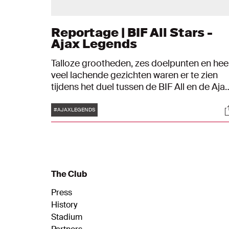
Reportage | BIF All Stars -
Ajax Legends
Talloze grootheden, zes doelpunten en hee
veel lachende gezichten waren er te zien
tijdens het duel tussen de BIF All en de Aja
Legends. Het werd een avond in het
Tags
S
Olympische Stadion met alleen maar
#AJAXLEGENDS
winnaars. "Om hier allemaal bijeen te kome
is een goede gelegenheid om te laten zien
hoe belangrijk voetbal is."
The Club
Press
History
Stadium