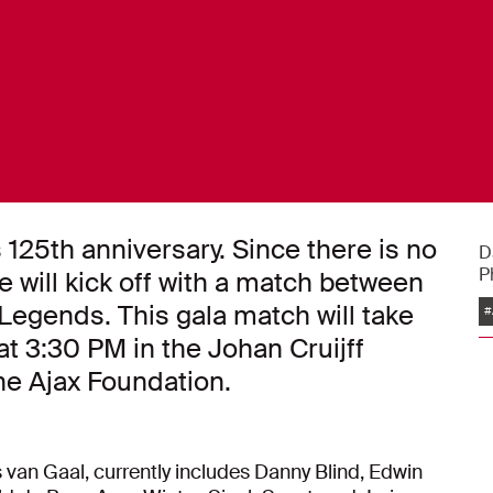
 125th anniversary. Since there is no
D
P
ee will kick off with a match between
egends. This gala match will take
#
t 3:30 PM in the Johan Cruijff
the Ajax Foundation.
van Gaal, currently includes Danny Blind, Edwin