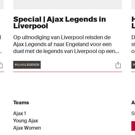
Special | Ajax Legends in
Liverpool
l
Op uitnodiging van Liverpool reisden de
D
Ajax Legends af naar Engeland voor een
s
x
duel met de legends van Liverpool op een
o
volgepakt Anfield. Het werd een prachtige
b
Tags
ocials
Social
trip met een mooi weerzien tussen oud-
d
#AJAXLEGENDS
#
n
spelers, fraaie treffers en exclusieve
B
beelden.
h
o
Teams
A
Ajax 1
S
Young Ajax
Ajax Women