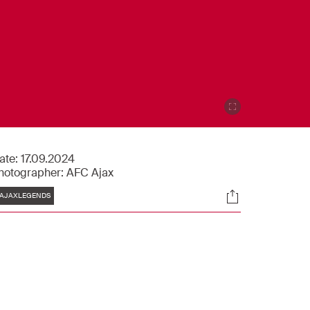
ate:
17.09.2024
hotographer:
AFC Ajax
Tags
Socials
AJAXLEGENDS