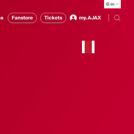
EN
ns
Fanstore
Tickets
my.AJAX